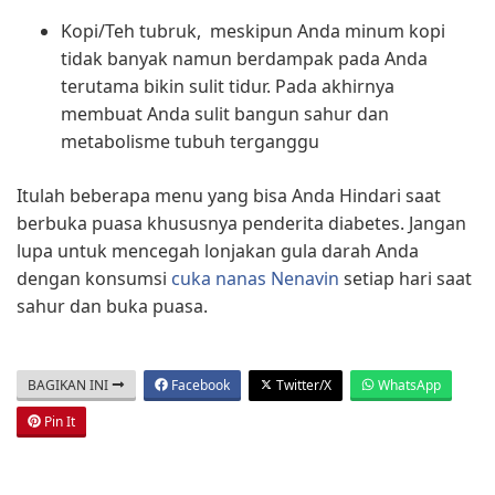
Kopi/Teh tubruk, meskipun Anda minum kopi
tidak banyak namun berdampak pada Anda
terutama bikin sulit tidur. Pada akhirnya
membuat Anda sulit bangun sahur dan
metabolisme tubuh terganggu
Itulah beberapa menu yang bisa Anda Hindari saat
berbuka puasa khususnya penderita diabetes. J
angan
lupa untuk mencegah lonjakan gula darah Anda
dengan konsumsi
cuka nanas Nenavin
setiap hari saat
sahur dan buka puasa.
BAGIKAN INI
Facebook
Twitter/X
WhatsApp
Pin It
TAG:
#BULAN PUASA
#DIABETES
#MAKANAN