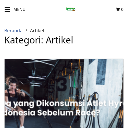
Langsung
MENU
0
ke
konten
Beranda
Artikel
Kategori:
Artikel