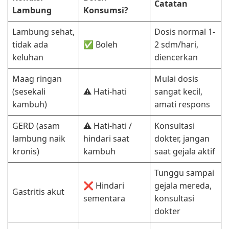
Catatan
Lambung
Konsumsi?
Lambung sehat,
Dosis normal 1-
tidak ada
✅ Boleh
2 sdm/hari,
keluhan
diencerkan
Maag ringan
Mulai dosis
(sesekali
⚠️ Hati-hati
sangat kecil,
kambuh)
amati respons
GERD (asam
⚠️ Hati-hati /
Konsultasi
lambung naik
hindari saat
dokter, jangan
kronis)
kambuh
saat gejala aktif
Tunggu sampai
❌ Hindari
gejala mereda,
Gastritis akut
sementara
konsultasi
dokter