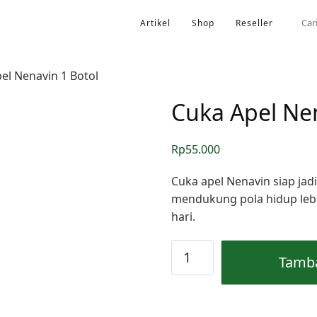
Artikel
Shop
Reseller
el Nenavin 1 Botol
Cuka Apel Nen
Rp
55.000
Cuka apel Nenavin siap ja
mendukung pola hidup lebi
hari.
Kuantitas
Tamba
Cuka
Apel
Nenavin