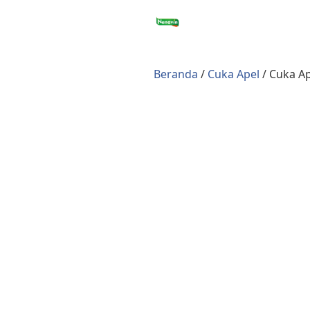
Langsung
ke
konten
Beranda
/
Cuka Apel
/ Cuka Ap