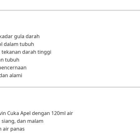
adar gula darah
ol dalam tubuh
ekanan darah tinggi
an tubuh
pencernaan
dan alami
n Cuka Apel dengan 120ml air
, siang, dan malam
 air panas