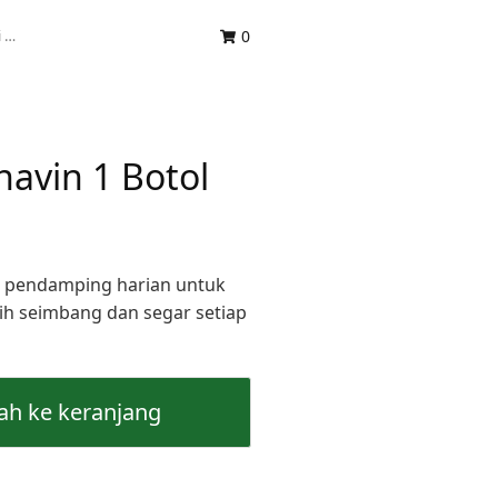
CARI
0
UNTUK:
avin 1 Botol
di pendamping harian untuk
h seimbang dan segar setiap
h ke keranjang